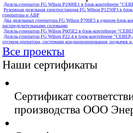
Дизель-генератор FG Wilson P1000E1 в блок-контейнере "С
Резервная дизельная электростанция FG Wilson P1250Р3 в бл
генератора и АВР
Два дизельных генератора FG Wilson P700E5 в едином блок-к
распределительными силовыми
Дизель-генератор FG Wilson P605Е2 в блок-контейнере "СЕ
Дизель-генератор FG Wilson P22-4 в блок-контейнере "СЕВЕР-4
отсеком оператора, системами кондиционирования, подкачек и.
Все проекты
Наши сертификаты
Сертификат соответств
производства ООО Энер