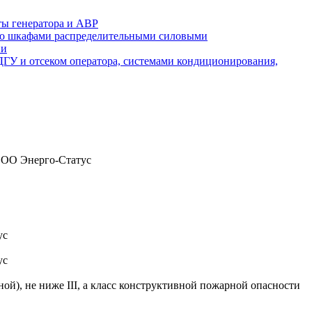
ты генератора и АВР
а со шкафами распределительными силовыми
ии
 ДГУ и отсеком оператора, системами кондиционирования,
 ООО Энерго-Статус
ус
ус
), не ниже III, а класс конструктивной пожарной опасности