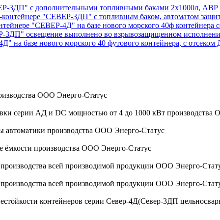
ЕВЕР-3ДП" с дополнительными топливными баками 2х1000л, АВР
ок-контейнере "СЕВЕР-3ДП" с топливным баком, автоматом защи
онтейнере "СЕВЕР-4Д" на базе нового морского 40ф контейнер
ВЕР-3ДП" освещение выполнено во взрывозащищенном исполнен
4Д" на базе нового морского 40 футового контейнера, с отсеком
оизводства ООО Энерго-Статус
овки серии АД и DC мощностью от 4 до 1000 кВт производства
мы автоматики производства ООО Энерго-Статус
ые ёмкости производства ООО Энерго-Статус
а производства всей производимой продукции ООО Энерго-Стат
а производства всей производимой продукции ООО Энерго-Стат
стойкости контейнеров серии Север-4Д(Север-3ДП цельносварной