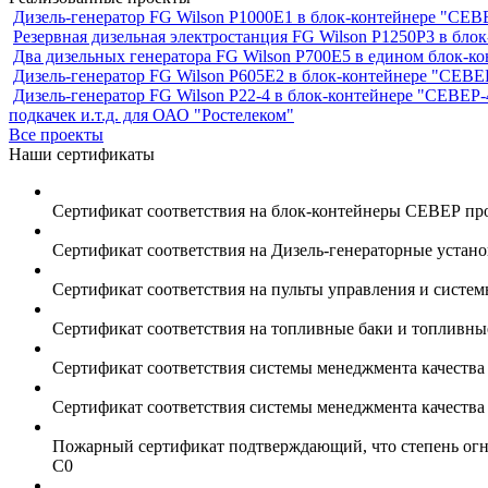
Дизель-генератор FG Wilson P1000E1 в блок-контейнере "С
Резервная дизельная электростанция FG Wilson P1250Р3 в бл
Два дизельных генератора FG Wilson P700E5 в едином блок-к
Дизель-генератор FG Wilson P605Е2 в блок-контейнере "СЕ
Дизель-генератор FG Wilson P22-4 в блок-контейнере "СЕВЕР-
подкачек и.т.д. для ОАО "Ростелеком"
Все проекты
Наши сертификаты
Сертификат соответствия на блок-контейнеры СЕВЕР пр
Сертификат соответствия на Дизель-генераторные устан
Сертификат соответствия на пульты управления и систе
Сертификат соответствия на топливные баки и топливн
Сертификат соответствия системы менеджмента качеств
Сертификат соответствия системы менеджмента качеств
Пожарный сертификат подтверждающий, что степень огне
С0