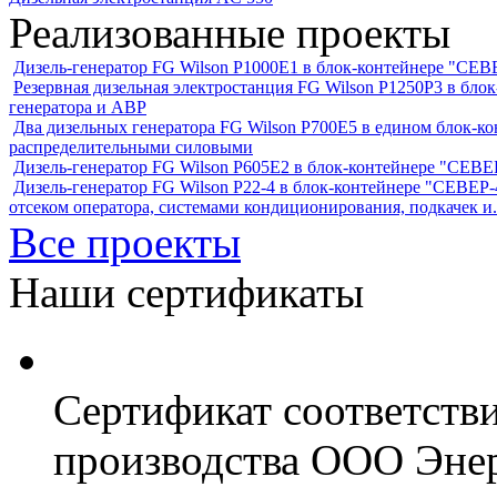
Реализованные проекты
Дизель-генератор FG Wilson P1000E1 в блок-контейнере "С
Резервная дизельная электростанция FG Wilson P1250Р3 в бл
генератора и АВР
Два дизельных генератора FG Wilson P700E5 в едином блок-к
распределительными силовыми
Дизель-генератор FG Wilson P605Е2 в блок-контейнере "СЕ
Дизель-генератор FG Wilson P22-4 в блок-контейнере "СЕВЕР-4
отсеком оператора, системами кондиционирования, подкачек и.
Все проекты
Наши сертификаты
Сертификат соответств
производства ООО Энер