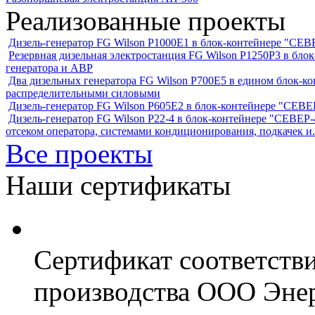
Реализованные проекты
Дизель-генератор FG Wilson P1000E1 в блок-контейнере "С
Резервная дизельная электростанция FG Wilson P1250Р3 в бл
генератора и АВР
Два дизельных генератора FG Wilson P700E5 в едином блок-к
распределительными силовыми
Дизель-генератор FG Wilson P605Е2 в блок-контейнере "СЕ
Дизель-генератор FG Wilson P22-4 в блок-контейнере "СЕВЕР-4
отсеком оператора, системами кондиционирования, подкачек и.
Все проекты
Наши сертификаты
Сертификат соответств
производства ООО Энер