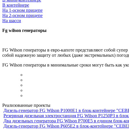
В контейнере
На 1-осном прицепе
На 2-осном прицепе
На шасси
Fg wilson генераторы
FG Wilson генераторы в евро-капоте представляют собой супер
собой надежную защиту от любых (даже экстремальных) погод
FG Wilson генераторы в минимальные сроки могут быть как ук
Реализованные проекты
Дизель-генератор FG Wilson P1000E1 в блок-контейнере "С
Резервная дизельная электростанция FG Wilson P1250Р3 в бл
Два дизельных генератора FG Wilson P700E5 в едином блок-к
Дизель-генератор FG Wilson P605Е2 в блок-контейнере "СЕ