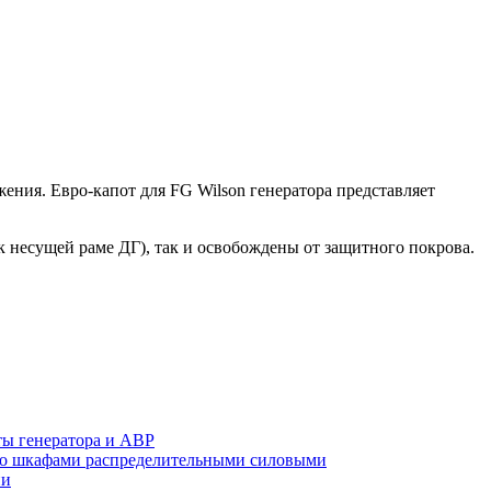
ения. Евро-капот для FG Wilson генератора представляет
к несущей раме ДГ), так и освобождены от защитного покрова.
ты генератора и АВР
а со шкафами распределительными силовыми
ии