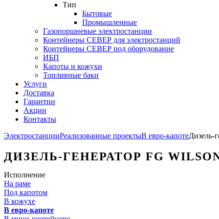
Тип
Бытовые
Промышленные
Газопоршневые электростанции
Контейнеры СЕВЕР для электростанций
Контейнеры СЕВЕР под оборудование
ИБП
Капоты и кожухи
Топливные баки
Услуги
Доставка
Гарантии
Акции
Контакты
Электростанции
Реализованные проекты
В евро-капоте
Дизель-г
ДИЗЕЛЬ-ГЕНЕРАТОР FG WILSON
Исполнение
На раме
Под капотом
В кожухе
В евро-капоте
В мини-контейнере