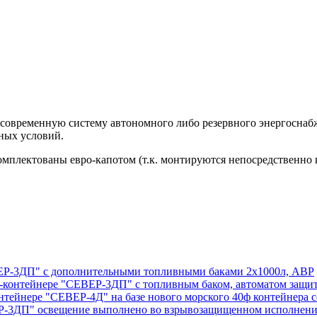
 современную систему автономного либо резервного энергоснабж
ных условий.
омплектованы евро-капотом (т.к. монтируются непосредственно 
ЕВЕР-3ДП" с дополнительными топливными баками 2х1000л, АВР
ок-контейнере "СЕВЕР-3ДП" с топливным баком, автоматом защи
онтейнере "СЕВЕР-4Д" на базе нового морского 40ф контейнер
ВЕР-3ДП" освещение выполнено во взрывозащищенном исполнен