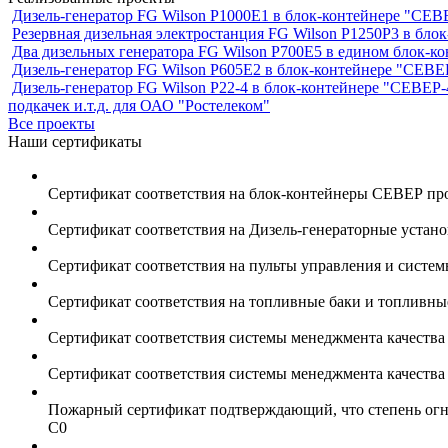
Дизель-генератор FG Wilson P1000E1 в блок-контейнере "С
Резервная дизельная электростанция FG Wilson P1250Р3 в бл
Два дизельных генератора FG Wilson P700E5 в едином блок-к
Дизель-генератор FG Wilson P605Е2 в блок-контейнере "СЕ
Дизель-генератор FG Wilson P22-4 в блок-контейнере "СЕВЕР-
подкачек и.т.д. для ОАО "Ростелеком"
Все проекты
Наши сертификаты
Сертификат соответствия на блок-контейнеры СЕВЕР пр
Сертификат соответствия на Дизель-генераторные устан
Сертификат соответствия на пульты управления и систе
Сертификат соответствия на топливные баки и топливн
Сертификат соответствия системы менеджмента качеств
Сертификат соответствия системы менеджмента качеств
Пожарный сертификат подтверждающий, что степень огне
С0