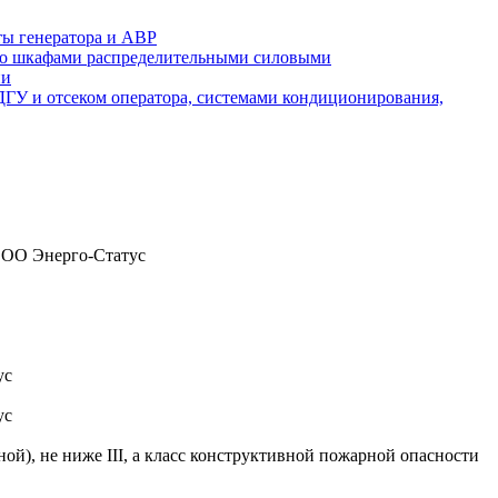
ты генератора и АВР
а со шкафами распределительными силовыми
ии
 ДГУ и отсеком оператора, системами кондиционирования,
 ООО Энерго-Статус
ус
ус
), не ниже III, а класс конструктивной пожарной опасности