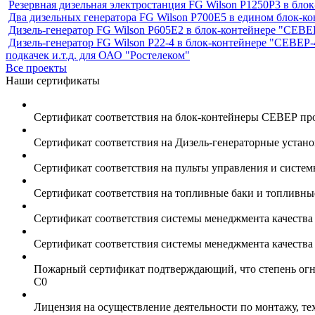
Резервная дизельная электростанция FG Wilson P1250Р3 в бл
Два дизельных генератора FG Wilson P700E5 в едином блок-к
Дизель-генератор FG Wilson P605Е2 в блок-контейнере "СЕ
Дизель-генератор FG Wilson P22-4 в блок-контейнере "СЕВЕР-
подкачек и.т.д. для ОАО "Ростелеком"
Все проекты
Наши сертификаты
Сертификат соответствия на блок-контейнеры СЕВЕР пр
Сертификат соответствия на Дизель-генераторные устан
Сертификат соответствия на пульты управления и систе
Сертификат соответствия на топливные баки и топливн
Сертификат соответствия системы менеджмента качеств
Сертификат соответствия системы менеджмента качеств
Пожарный сертификат подтверждающий, что степень огне
С0
Лицензия на осуществление деятельности по монтажу, т