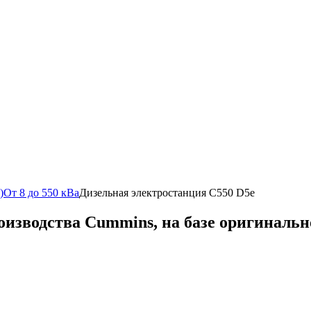
)
От 8 до 550 кВа
Дизельная электростанция C550 D5e
оизводства Cummins, на базе оригиналь