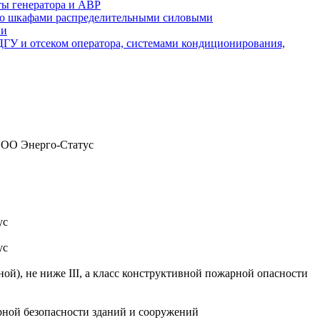
ты генератора и АВР
а со шкафами распределительными силовыми
ии
 ДГУ и отсеком оператора, системами кондиционирования,
 ООО Энерго-Статус
ус
ус
), не ниже III, а класс конструктивной пожарной опасности
рной безопасности зданий и сооружений