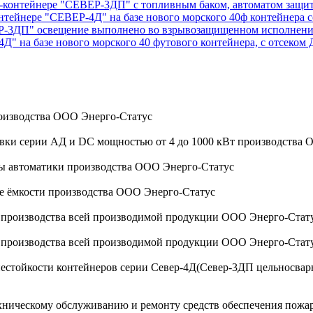
ок-контейнере "СЕВЕР-3ДП" с топливным баком, автоматом защи
онтейнере "СЕВЕР-4Д" на базе нового морского 40ф контейнер
ВЕР-3ДП" освещение выполнено во взрывозащищенном исполнен
4Д" на базе нового морского 40 футового контейнера, с отсеком
оизводства ООО Энерго-Статус
овки серии АД и DC мощностью от 4 до 1000 кВт производства
мы автоматики производства ООО Энерго-Статус
ые ёмкости производства ООО Энерго-Статус
а производства всей производимой продукции ООО Энерго-Стат
а производства всей производимой продукции ООО Энерго-Стат
стойкости контейнеров серии Север-4Д(Север-3ДП цельносварной
ехническому обслуживанию и ремонту средств обеспечения пожа