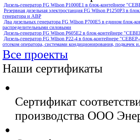
Дизель-генератор FG Wilson P1000E1 в блок-контейнере "С
Резервная дизельная электростанция FG Wilson P1250Р3 в бл
генератора и АВР
Два дизельных генератора FG Wilson P700E5 в едином блок-к
распределительными силовыми
Дизель-генератор FG Wilson P605Е2 в блок-контейнере "СЕ
Дизель-генератор FG Wilson P22-4 в блок-контейнере "СЕВЕР-4
отсеком оператора, системами кондиционирования, подкачек и.
Все проекты
Наши сертификаты
Сертификат соответств
производства ООО Энер