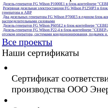
Дизель-генератор FG Wilson P1000E1 в блок-контейнере "С
Резервная дизельная электростанция FG Wilson P1250Р3 в бл
генератора и АВР
Два дизельных генератора FG Wilson P700E5 в едином блок-к
распределительными силовыми
Дизель-генератор FG Wilson P605Е2 в блок-контейнере "СЕ
Дизель-генератор FG Wilson P22-4 в блок-контейнере "СЕВЕР-4
отсеком оператора, системами кондиционирования, подкачек и.
Все проекты
Наши сертификаты
Сертификат соответств
производства ООО Энер