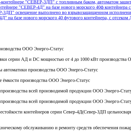
ок-контейнере "СЕВЕР-3ДП" с топливным баком, автоматом защи
онтейнере "СЕВЕР-4Д" на базе нового морского 40ф контейнер
ВЕР-3ДП" освещение выполнено во взрывозащищенном исполнен
4Д" на базе нового морского 40 футового контейнера, с отсеком
оизводства ООО Энерго-Статус
овки серии АД и DC мощностью от 4 до 1000 кВт производства
мы автоматики производства ООО Энерго-Статус
ые ёмкости производства ООО Энерго-Статус
а производства всей производимой продукции ООО Энерго-Стат
а производства всей производимой продукции ООО Энерго-Стат
стойкости контейнеров серии Север-4Д(Север-3ДП цельносварной
ехническому обслуживанию и ремонту средств обеспечения пожа