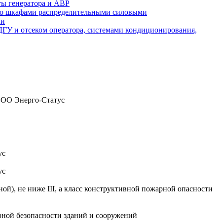
ты генератора и АВР
а со шкафами распределительными силовыми
ии
 ДГУ и отсеком оператора, системами кондиционирования,
 ООО Энерго-Статус
ус
ус
), не ниже III, а класс конструктивной пожарной опасности
рной безопасности зданий и сооружений