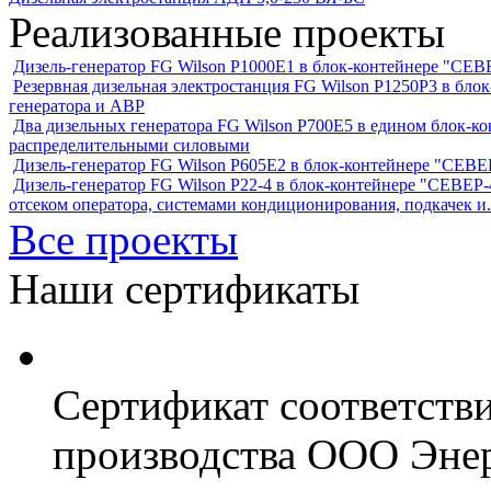
Реализованные проекты
Дизель-генератор FG Wilson P1000E1 в блок-контейнере "С
Резервная дизельная электростанция FG Wilson P1250Р3 в бл
генератора и АВР
Два дизельных генератора FG Wilson P700E5 в едином блок-к
распределительными силовыми
Дизель-генератор FG Wilson P605Е2 в блок-контейнере "СЕ
Дизель-генератор FG Wilson P22-4 в блок-контейнере "СЕВЕР-4
отсеком оператора, системами кондиционирования, подкачек и.
Все проекты
Наши сертификаты
Сертификат соответств
производства ООО Энер