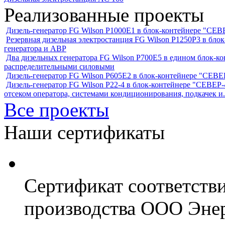
Реализованные проекты
Дизель-генератор FG Wilson P1000E1 в блок-контейнере "С
Резервная дизельная электростанция FG Wilson P1250Р3 в бл
генератора и АВР
Два дизельных генератора FG Wilson P700E5 в едином блок-к
распределительными силовыми
Дизель-генератор FG Wilson P605Е2 в блок-контейнере "СЕ
Дизель-генератор FG Wilson P22-4 в блок-контейнере "СЕВЕР-4
отсеком оператора, системами кондиционирования, подкачек и.
Все проекты
Наши сертификаты
Сертификат соответств
производства ООО Энер