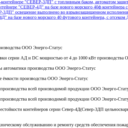
ок-контейнере "СЕВЕР-3ДП" с топливным баком, автоматом защи
онтейнере "СЕВЕР-4Д" на базе нового морского 40ф контейнер
ВЕР-3ДП" освещение выполнено во взрывозащищенном исполнен
4Д" на базе нового морского 40 футового контейнера, с отсеком
оизводства ООО Энерго-Статус
овки серии АД и DC мощностью от 4 до 1000 кВт производства
мы автоматики производства ООО Энерго-Статус
ые ёмкости производства ООО Энерго-Статус
а производства всей производимой продукции ООО Энерго-Стат
а производства всей производимой продукции ООО Энерго-Стат
стойкости контейнеров серии Север-4Д(Север-3ДП цельносварной
ехническому обслуживанию и ремонту средств обеспечения пожа