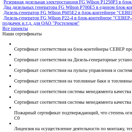
Резервная дизельная электростанция FG Wilson P1250Р3 в бл
Два дизельных генератора FG Wilson P700E5 в едином блок-к
Дизель-генератор FG Wilson P605Е2 в блок-контейнере "СЕ
Дизель-генератор FG Wilson P22-4 в блок-контейнере "СЕВЕР-
подкачек и.т.д. для ОАО "Ростелеком"
Все проекты
Наши сертификаты
Сертификат соответствия на блок-контейнеры СЕВЕР пр
Сертификат соответствия на Дизель-генераторные устан
Сертификат соответствия на пульты управления и систе
Сертификат соответствия на топливные баки и топливн
Сертификат соответствия системы менеджмента качеств
Сертификат соответствия системы менеджмента качеств
Пожарный сертификат подтверждающий, что степень огне
С0
Лицензия на осуществление деятельности по монтажу, т