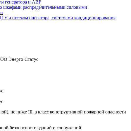
ты генератора и АВР
а со шкафами распределительными силовыми
ии
 ДГУ и отсеком оператора, системами кондиционирования,
 ООО Энерго-Статус
ус
ус
), не ниже III, а класс конструктивной пожарной опасности
рной безопасности зданий и сооружений