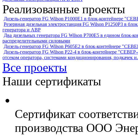
Реализованные проекты
Дизель-генератор FG Wilson P1000E1 в блок-контейнере "С
Резервная дизельная электростанция FG Wilson P1250Р3 в бл
генератора и АВР
Два дизельных генератора FG Wilson P700E5 в едином блок-к
распределительными силовыми
Дизель-генератор FG Wilson P605Е2 в блок-контейнере "СЕ
Дизель-генератор FG Wilson P22-4 в блок-контейнере "СЕВЕР-4
отсеком оператора, системами кондиционирования, подкачек и.
Все проекты
Наши сертификаты
Сертификат соответств
производства ООО Энер