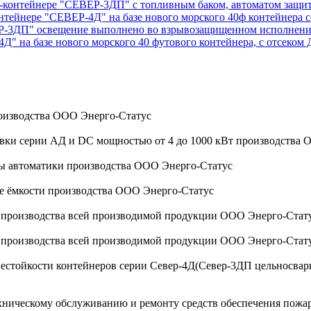
ок-контейнере "СЕВЕР-3ДП" с топливным баком, автоматом защи
онтейнере "СЕВЕР-4Д" на базе нового морского 40ф контейнер
ВЕР-3ДП" освещение выполнено во взрывозащищенном исполнен
4Д" на базе нового морского 40 футового контейнера, с отсеком
оизводства ООО Энерго-Статус
овки серии АД и DC мощностью от 4 до 1000 кВт производства
мы автоматики производства ООО Энерго-Статус
ые ёмкости производства ООО Энерго-Статус
а производства всей производимой продукции ООО Энерго-Стат
а производства всей производимой продукции ООО Энерго-Стат
стойкости контейнеров серии Север-4Д(Север-3ДП цельносварной
ехническому обслуживанию и ремонту средств обеспечения пожа