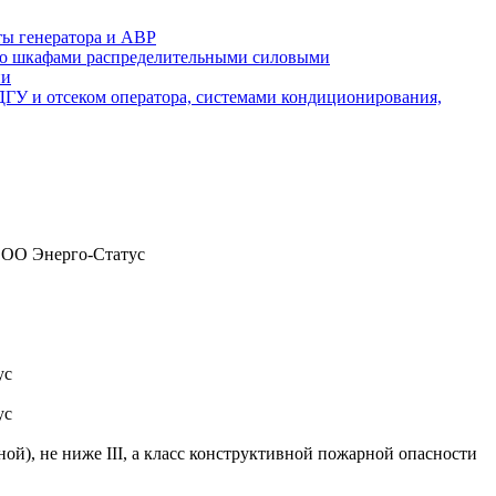
ты генератора и АВР
а со шкафами распределительными силовыми
ии
 ДГУ и отсеком оператора, системами кондиционирования,
 ООО Энерго-Статус
ус
ус
), не ниже III, а класс конструктивной пожарной опасности