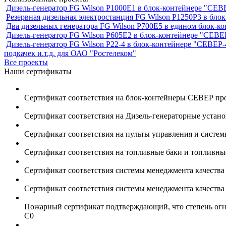
Дизель-генератор FG Wilson P1000E1 в блок-контейнере "С
Резервная дизельная электростанция FG Wilson P1250Р3 в бл
Два дизельных генератора FG Wilson P700E5 в едином блок-к
Дизель-генератор FG Wilson P605Е2 в блок-контейнере "СЕ
Дизель-генератор FG Wilson P22-4 в блок-контейнере "СЕВЕР-
подкачек и.т.д. для ОАО "Ростелеком"
Все проекты
Наши сертификаты
Сертификат соответствия на блок-контейнеры СЕВЕР пр
Сертификат соответствия на Дизель-генераторные устан
Сертификат соответствия на пульты управления и систе
Сертификат соответствия на топливные баки и топливн
Сертификат соответствия системы менеджмента качеств
Сертификат соответствия системы менеджмента качеств
Пожарный сертификат подтверждающий, что степень огне
С0