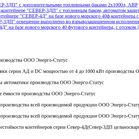
ЕВЕР-3ДП" с дополнительными топливными баками 2х1000л, АВР
ок-контейнере "СЕВЕР-3ДП" с топливным баком, автоматом защи
онтейнере "СЕВЕР-4Д" на базе нового морского 40ф контейнер
ВЕР-3ДП" освещение выполнено во взрывозащищенном исполнен
4Д" на базе нового морского 40 футового контейнера, с отсеком
оизводства ООО Энерго-Статус
овки серии АД и DC мощностью от 4 до 1000 кВт производства
мы автоматики производства ООО Энерго-Статус
ые ёмкости производства ООО Энерго-Статус
а производства всей производимой продукции ООО Энерго-Стат
а производства всей производимой продукции ООО Энерго-Стат
стойкости контейнеров серии Север-4Д(Север-3ДП цельносварной