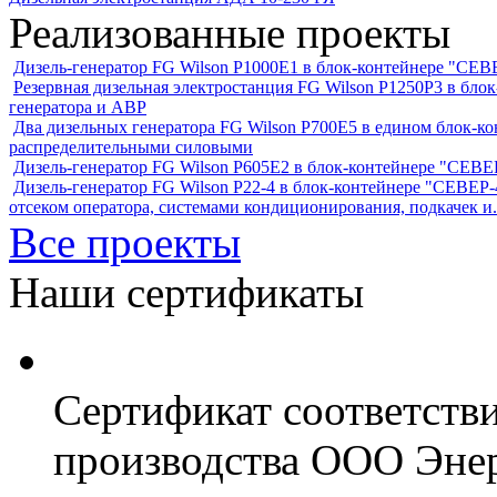
Реализованные проекты
Дизель-генератор FG Wilson P1000E1 в блок-контейнере "С
Резервная дизельная электростанция FG Wilson P1250Р3 в бл
генератора и АВР
Два дизельных генератора FG Wilson P700E5 в едином блок-к
распределительными силовыми
Дизель-генератор FG Wilson P605Е2 в блок-контейнере "СЕ
Дизель-генератор FG Wilson P22-4 в блок-контейнере "СЕВЕР-4
отсеком оператора, системами кондиционирования, подкачек и.
Все проекты
Наши сертификаты
Сертификат соответств
производства ООО Энер